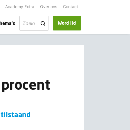
Academy Extra
Over ons
Contact
Word lid
hema's
 procent
tilstaand