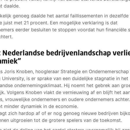
t daalde.
elijk genoeg daalde het aantal faillissementen in dezelfde
e juist met 21 procent. Een mogelijke verklaring is dat
emers eerder besluiten te stoppen voordat hun financiële s
chtert.
 Nederlandse bedrijvenlandschap verli
amiek”
s Joris Knoben, hoogleraar Strategie en Ondernemerschap
 University, is er sprake van een duidelijke stagnatie in het
andse ondernemingsklimaat. Hij noemt het gebrek aan gro
ijk. Volgens Knoben vlakt de vernieuwing af en blijft het aan
rs, vrouwelijke ondernemers en oudere ondernemers achter
tot minder dynamiek in de economie.
aagt zich hardop af of er nog genoeg nieuwe bedrijven bij
nnen uitgroeien tot de grotere spelers van de toekomst.
 ziet de daling van het aantal starters voornamelijk bij zzp’