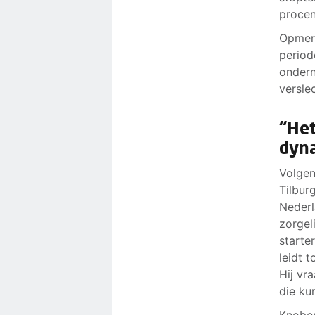
procen
Opmerk
period
ondern
versle
“Het
dyn
Volgen
Tilburg
Nederl
zorgel
starte
leidt 
Hij vr
die ku
Knoben