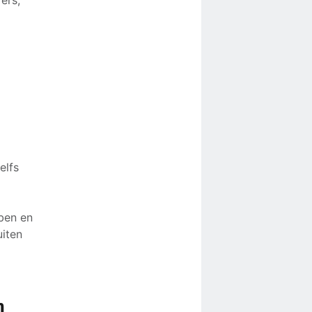
elfs
bben en
uiten
r
n