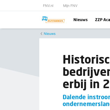
FNV.nl
Mijn FNV
Nieuws
ZZP Ac
Nieuws
Historis
bedrijve
erbij in
Dalende instroom
ondernemerslan