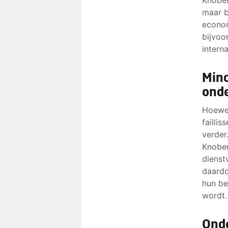
maar b
econom
bijvoo
intern
Mind
ond
Hoewel
failli
verder
Knoben
dienst
daardo
hun be
wordt.
Onde