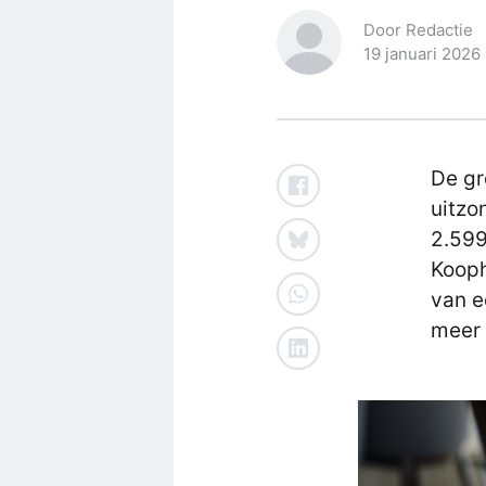
Door Redactie
19 januari 2026
De gr
uitzo
2.599
Kooph
van e
meer