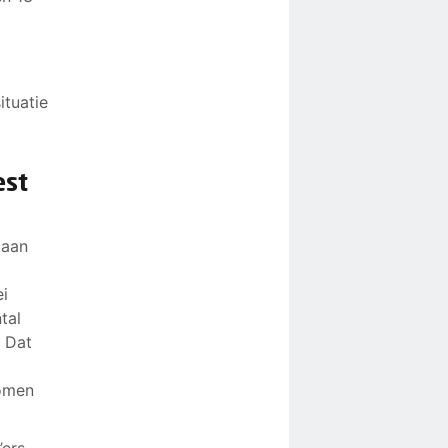
ituatie
est
 aan
ei
tal
. Dat
komen
ers,