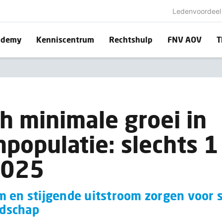
Ledenvoordeel
ademy
Kenniscentrum
Rechtshulp
FNV AOV
T
ch minimale groei in
npopulatie: slechts 1
 2025
 en stijgende uitstroom zorgen voor s
dschap