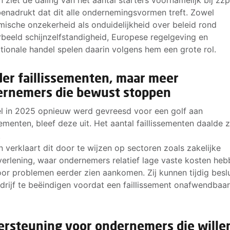
enadrukt dat dit alle ondernemingsvormen treft. Zowel
ische onzekerheid als onduidelijkheid over beleid rond
rbeeld schijnzelfstandigheid, Europese regelgeving en
ationale handel spelen daarin volgens hem een grote rol.
er faillissementen, maar meer
ernemers die bewust stoppen
 in 2025 opnieuw werd gevreesd voor een golf aan
ssementen, bleef deze uit. Het aantal faillissementen daalde z
.
 verklaart dit door te wijzen op sectoren zoals zakelijke
verlening, waar ondernemers relatief lage vaste kosten he
or problemen eerder zien aankomen. Zij kunnen tijdig besl
drijf te beëindigen voordat een faillissement onafwendbaa
rsteuning voor ondernemers die wille