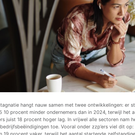
tagnatie hangt nauw samen met twee ontwikkelingen: er st
5 10 procent minder ondernemers dan in 2024, terwijl het a
rs juist 18 procent hoger lag. In vrijwel alle sectoren nam h
 bedrijfsbeëindigingen toe. Vooral onder zzp’ers viel dit op: 
n 19 procent vaker, terwijl het aantal startende zelfstandig