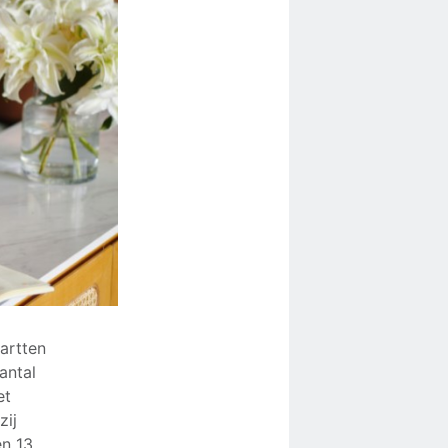
artten
antal
et
zij
en 13