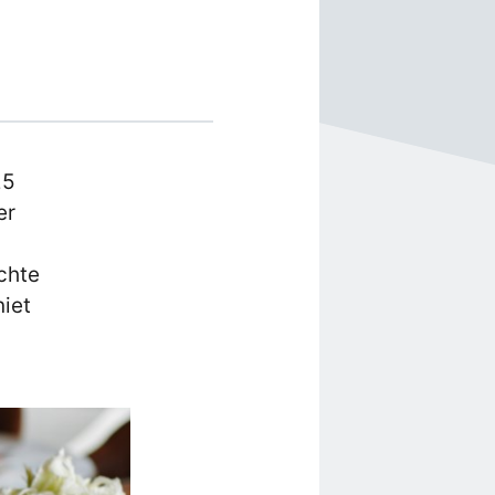
25
er
chte
niet