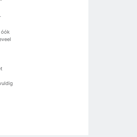
r
 óók
eveel
et
vuldig