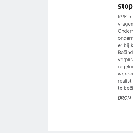
sto
KVK me
vragen
Ondern
ondern
er bij 
Beëind
verpli
regelm
worden
realis
te beë
BRON: